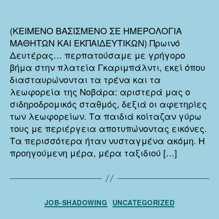
ΜΕΡ
δημοσίευσης
ΣΤΗ
NOV
(ΚΕΙΜΕΝΟ ΒΑΣΙΣΜΕΝΟ ΣΕ ΗΜΕΡΟΛΟΓΙΑ
(Α΄
ΜΑΘΗΤΩΝ ΚΑΙ ΕΚΠΑΙΔΕΥΤΙΚΩΝ) Πρωινό
ΜΕΡΟ
Δευτέρας… περπατούσαμε με γρήγορο
βήμα στην πλατεία Γκαριμπάλντι, εκεί όπου
διασταυρώνονται τα τρένα και τα
λεωφορεία της Νοβάρα: αριστερά μας ο
σιδηροδρομικός σταθμός, δεξιά οι αφετηρίες
των λεωφορείων. Τα παιδιά κοίταζαν γύρω
τους με περιέργεια αποτυπώνοντας εικόνες.
Τα περισσότερα ήταν νυσταγμένα ακόμη. Η
προηγούμενη μέρα, μέρα ταξιδιού […]
Κατηγορίες
JOB-SHADOWING
UNCATEGORIZED