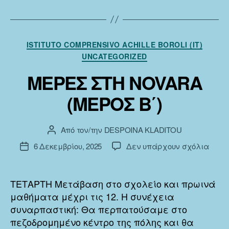
ΤΗΝ
ΕΠΙΣ
ΤΩΝ
ΙΤΑΛ
Κατηγορίες
ISTITUTO COMPRENSIVO ACHILLE BOROLI (IT)
ΜΑΘ
UNCATEGORIZED
ΣΤΗΝ
ΕΛΛΑ
ΜΕΡΕΣ ΣΤΗ NOVARA
(ΜΕΡΟΣ Β΄)
Από τον/την
DESPOINA KLADITOU
Συντάκτης
άρθρου
στο
6 Δεκεμβρίου, 2025
Δεν υπάρχουν σχόλια
Ημ.
ΜΕΡ
δημοσίευσης
ΣΤΗ
NOV
ΤΕΤΑΡΤΗ Μετάβαση στο σχολείο και πρωινά
(ΜΕΡ
μαθήματα μέχρι τις 12. Η συνέχεια
Β΄)
συναρπαστική: Θα περπατούσαμε στο
πεζοδρομημένο κέντρο της πόλης και θα