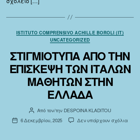
σχολείο […]
Κατηγορίες
ISTITUTO COMPRENSIVO ACHILLE BOROLI (IT)
UNCATEGORIZED
ΣΤΙΓΜΙΟΤΥΠΑ ΑΠΟ ΤΗΝ
ΕΠΙΣΚΕΨΗ ΤΩΝ ΙΤΑΛΩΝ
ΜΑΘΗΤΩΝ ΣΤΗΝ
ΕΛΛΑΔΑ
Από τον/την
DESPOINA KLADITOU
Συντάκτης
άρθρου
στο
6 Δεκεμβρίου, 2025
Δεν υπάρχουν σχόλια
Ημ.
ΣΤΙΓ
δημοσίευσης
ΑΠΟ