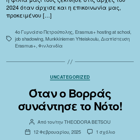
2024 όταν άρχισε και η επικοινωνία μας,
προκειμένου […]
4ο Γυμνάσιο Πετρούπολης
,
Erasmus+ hosting at school
,
job shadowing
,
Munkkiniemen Yhteiskoulu
,
Διαπίστευση
Ετικέτες
Erasmus+
,
Φινλανδία
Κατηγορίες
UNCATEGORIZED
Όταν ο Βορράς
συνάντησε το Νότο!
Από τον/την
THEODORA BETSOU
Συντάκτης
άρθρου
στο
12 Φεβρουαρίου, 2025
1 σχόλιο
Ημ.
Όταν
δημοσίευσης