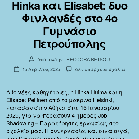
Hinka και Elisabet: δυο
Φινλανδές στο 4ο
Γυμνάσιο
Πετρούπολης
Από τον/την
THEODORA BETSOU
Συντάκτης
άρθρου
στο
15 Απριλίου, 2025
Δεν υπάρχουν σχόλια
Ημ.
Hinka
δημοσίευσης
και
Elisabe
Δύο νέες καθηγήτριες, η Hinka Huima και η
δυο
Elisabet Pellinen από το μακρινό Helsinki,
Φινλα
έφτασαν στην Αθήνα στις 16 Ιανουαρίου
στο
2025, για να περάσουν 4 ημέρες Job
4ο
Shadowing – Παρατήρησης εργασίας στο
Γυμνά
σχολείο μας. Η συνεργασία, και σιγά σιγά,
Πετρο
η φιλία μαζί τους ξεκίνησε στις αρχές του