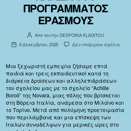
ΠΡΟΓΡΑΜΜΑΤΟΣ
ΕΡΑΣΜΟΥΣ
Από τον/την
DESPOINA KLADITOU
Συντάκτης
άρθρου
στο
6 Δεκεμβρίου, 2025
Δεν υπάρχουν σχόλια
Ημ.
ΜΑΘΗ
δημοσίευσης
ΚΙΝΗ
ΣΤΗΝ
Μια ξεχωριστή εμπειρία ζήσαμε επτά
ΚΑΡΔ
παιδιά και τρεις εκπαιδευτικοί κατά τη
ΤΟΥ
διάρκεια δράσεων και αλληλεπιδράσεων
ΠΡΟ
του σχολείου μας με το σχολείο “Achille
ΕΡΑ
Boroli” της Novara, μιας πόλης που βρίσκεται
στη Βόρεια Ιταλία, ανάμεσα στο Μιλάνο και
το Τορίνο. Μετά από πολύμηνη προετοιμασία
που περιλάμβανε και μια επίσκεψη των
Ιταλών συναδέλφων για μερικές ώρες στο