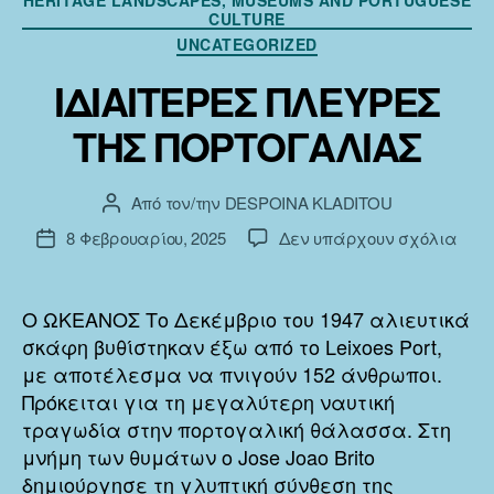
CULTURE
UNCATEGORIZED
ΙΔΙΑΙΤΕΡΕΣ ΠΛΕΥΡΕΣ
ΤΗΣ ΠΟΡΤΟΓΑΛΙΑΣ
Από τον/την
DESPOINA KLADITOU
Συντάκτης
άρθρου
στο
8 Φεβρουαρίου, 2025
Δεν υπάρχουν σχόλια
Ημ.
ΙΔΙΑ
δημοσίευσης
ΠΛΕ
ΤΗΣ
Ο ΩΚΕΑΝΟΣ Το Δεκέμβριο του 1947 αλιευτικά
ΠΟΡ
σκάφη βυθίστηκαν έξω από το Leixoes Port,
με αποτέλεσμα να πνιγούν 152 άνθρωποι.
Πρόκειται για τη μεγαλύτερη ναυτική
τραγωδία στην πορτογαλική θάλασσα. Στη
μνήμη των θυμάτων ο Jose Joao Brito
δημιούργησε τη γλυπτική σύνθεση της