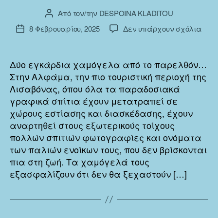
Από τον/την
DESPOINA KLADITOU
Συντάκτης
άρθρου
στο
8 Φεβρουαρίου, 2025
Δεν υπάρχουν σχόλια
Ημ.
ΛΙΣ
δημοσίευσης
ΕΝΑ
ΠΑΡ
Δύο εγκάρδια χαμόγελα από το παρελθόν…
ΑΝΤ
Στην Αλφάμα, την πιο τουριστική περιοχή της
ΣΤΗ
Λισαβόνας, όπου όλα τα παραδοσιακά
ΤΟΥΡ
γραφικά σπίτια έχουν μετατραπεί σε
ΑΛΛ
χώρους εστίασης και διασκέδασης, έχουν
αναρτηθεί στους εξωτερικούς τοίχους
πολλών σπιτιών φωτογραφίες και ονόματα
των παλιών ενοίκων τους, που δεν βρίσκονται
πια στη ζωή. Τα χαμόγελά τους
εξασφαλίζουν ότι δεν θα ξεχαστούν […]