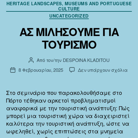
Κατηγορίες
HERITAGE LANDSCAPES, MUSEUMS AND PORTUGUESE
CULTURE
UNCATEGORIZED
ΑΣ ΜΙΛΗΣΟΥΜΕ ΓΙΑ
ΤΟΥΡΙΣΜΟ
Από τον/την
DESPOINA KLADITOU
Συντάκτης
άρθρου
στο
8 Φεβρουαρίου, 2025
Δεν υπάρχουν σχόλια
Ημ.
ΑΣ
δημοσίευσης
ΜΙΛ
ΓΙΑ
Στο σεμινάριο που παρακολουθήσαμε στο
ΤΟΥ
Πόρτο τέθηκαν αρκετοί προβληματισμοί
αναφορικά με την τουριστική ανάπτυξη: Πώς
μπορεί μια τουριστική χώρα να διαχειριστεί
καλύτερα την τουριστική ανάπτυξη, ώστε να
ωφεληθεί, χωρίς επιπτώσεις στα μνημεία