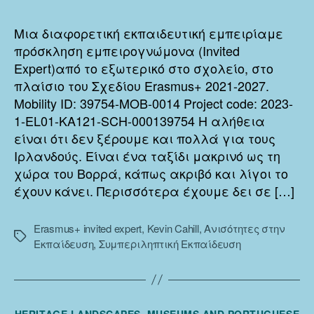
ο
Βορράς
Μια διαφορετική εκπαιδευτική εμπειρίαμε
συνάντησε
πρόσκληση εμπειρογνώμονα (Invited
το
Expert)από το εξωτερικό στο σχολείο, στο
Νότο!
πλαίσιο τoυ Σχεδίου Erasmus+ 2021-2027.
Mobility ID: 39754-MOB-0014 Project code: 2023-
1-EL01-KA121-SCH-000139754 Η αλήθεια
είναι ότι δεν ξέρουμε και πολλά για τους
Ιρλανδούς. Είναι ένα ταξίδι μακρινό ως τη
χώρα του Βορρά, κάπως ακριβό και λίγοι το
έχουν κάνει. Περισσότερα έχουμε δει σε […]
Erasmus+ invited expert
,
Kevin Cahill
,
Ανισότητες στην
Ετικέτες
Εκπαίδευση
,
Συμπεριληπτική Εκπαίδευση
Κατηγορίες
HERITAGE LANDSCAPES, MUSEUMS AND PORTUGUESE