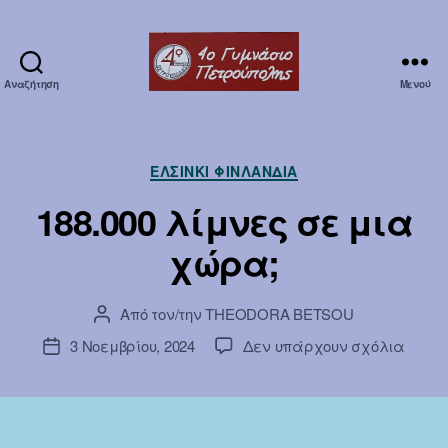
Αναζήτηση
Μενού
Erasmuska1
Κατηγορίες
ΕΛΣΊΝΚΙ ΦΙΝΛΑΝΔΊΑ
188.000 λίμνες σε μια
χώρα;
Από τον/την
THEODORA BETSOU
Συντάκτης
άρθρου
στο
3 Νοεμβρίου, 2024
Δεν υπάρχουν σχόλια
Ημ.
188.0
δημοσίευσης
σε
μια
χώρα