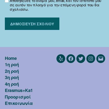
Αποθήκευσε το όνομά μου, email, και τον ιστότοπο μου
σε αυτόν τον πλοηγό για την επόμενη φορά που θα
σχολιάσω.
Home
Yelp
Facebook
Twitter
Instagra
Emai
1η ροή
2η ροή
3η ροή
4η ροή
Erasmus+Ka1
Προορισμοί
Επικοινωνία