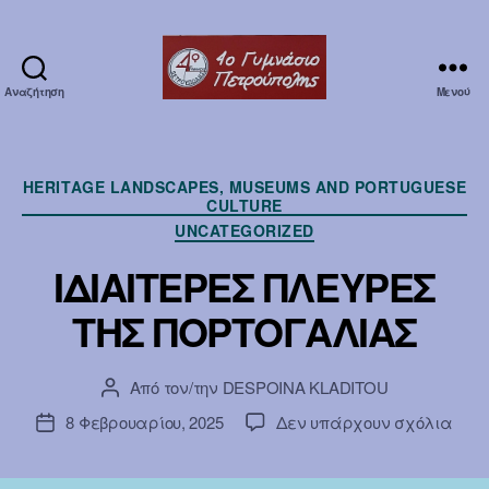
Αναζήτηση
Μενού
Erasmuska1
Κατηγορίες
HERITAGE LANDSCAPES, MUSEUMS AND PORTUGUESE
CULTURE
UNCATEGORIZED
ΙΔΙΑΙΤΕΡΕΣ ΠΛΕΥΡΕΣ
ΤΗΣ ΠΟΡΤΟΓΑΛΙΑΣ
Από τον/την
DESPOINA KLADITOU
Συντάκτης
άρθρου
στο
8 Φεβρουαρίου, 2025
Δεν υπάρχουν σχόλια
Ημ.
ΙΔΙΑ
δημοσίευσης
ΠΛΕ