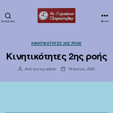
Αναζήτηση
Μενού
Erasmuska1
Κατηγορίες
ΚΙΝΗΤΙΚΌΤΗΤΕΣ 2ΗΣ ΡΟΉΣ
Κινητικότητες 2ης ροής
Από τον/την
admin
19 Ιουλίου, 2025
Συντάκτης
Ημ.
άρθρου
δημοσίευσης