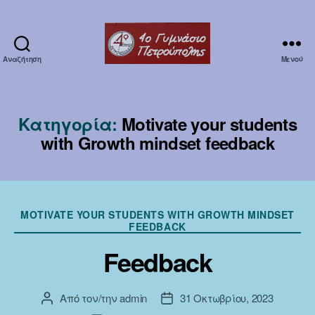
Αναζήτηση
Μενού
Erasmuska1
Κατηγορία:
Motivate your students
with Growth mindset feedback
Κατηγορίες
MOTIVATE YOUR STUDENTS WITH GROWTH MINDSET
FEEDBACK
Feedback
Από τον/την
admin
31 Οκτωβρίου, 2023
Συντάκτης
Ημ.
άρθρου
δημοσίευσης