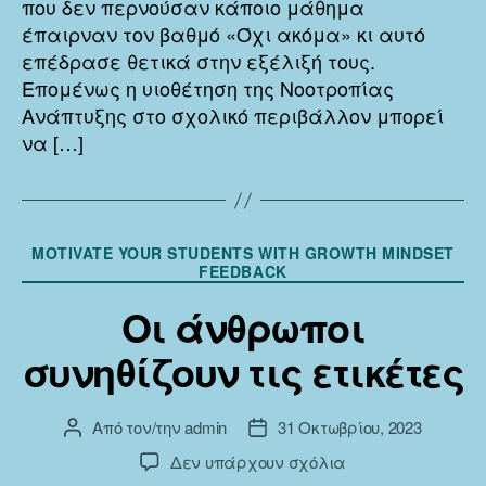
που δεν περνούσαν κάποιο μάθημα
έπαιρναν τον βαθμό «Όχι ακόμα» κι αυτό
επέδρασε θετικά στην εξέλιξή τους.
Επομένως η υιοθέτηση της Νοοτροπίας
Ανάπτυξης στο σχολικό περιβάλλον μπορεί
να […]
Κατηγορίες
MOTIVATE YOUR STUDENTS WITH GROWTH MINDSET
FEEDBACK
Οι άνθρωποι
συνηθίζουν τις ετικέτες
Από τον/την
admin
31 Οκτωβρίου, 2023
Συντάκτης
Ημ.
άρθρου
δημοσίευσης
στο
Δεν υπάρχουν σχόλια
Οι