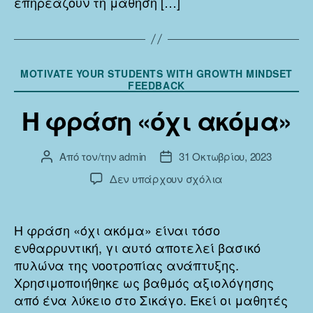
επηρεάζουν τη μάθηση […]
Κατηγορίες
MOTIVATE YOUR STUDENTS WITH GROWTH MINDSET
FEEDBACK
Η φράση «όχι ακόμα»
Από τον/την
admin
31 Οκτωβρίου, 2023
Συντάκτης
Ημ.
άρθρου
δημοσίευσης
στο
Δεν υπάρχουν σχόλια
Η
φράση
«όχι
Η φράση «όχι ακόμα» είναι τόσο
ακόμα»
ενθαρρυντική, γι αυτό αποτελεί βασικό
πυλώνα της νοοτροπίας ανάπτυξης.
Χρησιμοποιήθηκε ως βαθμός αξιολόγησης
από ένα λύκειο στο Σικάγο. Εκεί οι μαθητές