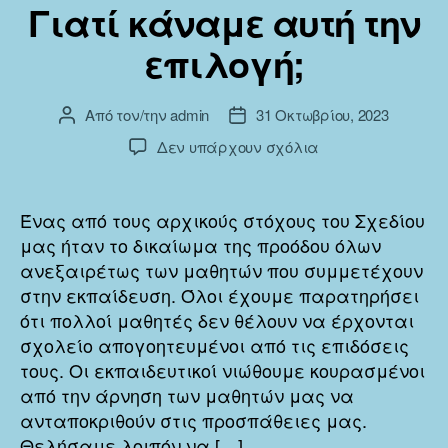
Γιατί κάναμε αυτή την
επιλογή;
Από τον/την
admin
31 Οκτωβρίου, 2023
Συντάκτης
Ημ.
άρθρου
δημοσίευσης
στο
Δεν υπάρχουν σχόλια
Γιατί
κάναμε
αυτή
Ένας από τους αρχικούς στόχους του Σχεδίου
την
μας ήταν το δικαίωμα της προόδου όλων
επιλογή;
ανεξαιρέτως των μαθητών που συμμετέχουν
στην εκπαίδευση. Όλοι έχουμε παρατηρήσει
ότι πολλοί μαθητές δεν θέλουν να έρχονται
σχολείο απογοητευμένοι από τις επιδόσεις
τους. Οι εκπαιδευτικοί νιώθουμε κουρασμένοι
από την άρνηση των μαθητών μας να
ανταποκριθούν στις προσπάθειες μας.
Θελήσαμε λοιπόν να […]