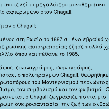
αι αποτελεί το μεγαλύτερο μονοθεματικό
ίο αφιερωμένο στον Chagall.
ήταν ο Chagall;
μένος στη Ρωσία το 1887 σ’ ένα εβραϊκό χ
ότε ρωσικής αυτοκρατορίας έζησε πολλά χ
αλλία όπου και πέθανε το 1985.
φος, εικονογράφος, σκηνογράφος,
ίστας, ο πολυπράγμων Chagall, θεωρήθηκ
πρωτοπόρους του Μοντερνισμού περνώντας
υβισμό, τον συμβολισμό και τον φωβισμό. 
φαίνεται, ο Chagall ζωγράφιζε πάντα μια
ρωμη ονειροφαντασία, την ζωή των ανθρ