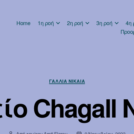
Home
1η ροή
2η ροή
3η ροή
4η 
Προο
Κατηγορίες
ΓΑΛΛΊΑ ΝΊΚΑΙΑ
ίο Chagall 
Από τον/την
Areti Florou
9 Νοεμβρίου, 2023