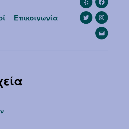
Yelp
Facebook
οί
Επικοινωνία
Twitter
Instagram
Email
χεία
ν