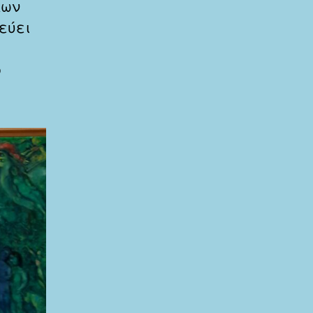
κων
εύει
ο