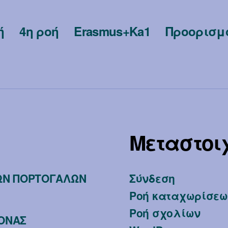
ή
4η ροή
Erasmus+Ka1
Προορισμ
Μεταστοι
ΤΩΝ ΠΟΡΤΟΓΑΛΩΝ
Σύνδεση
Ροή καταχωρίσεω
Ροή σχολίων
ΒΟΝΑΣ