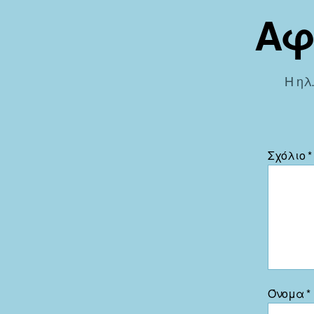
Αφ
Η ηλ
Σχόλιο
*
Όνομα
*