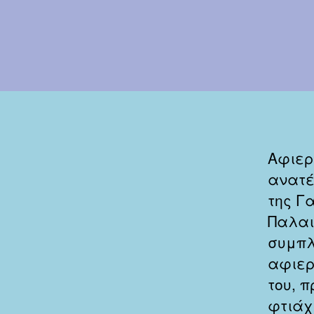
Αφιερ
ανατέ
της Γ
Παλαι
συμπλ
αφιερ
του, π
φτιάχ