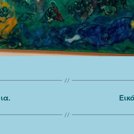
ια.
Εικ