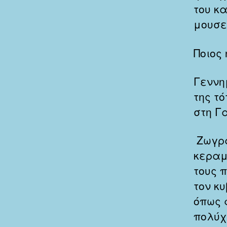
του κ
μουσε
Ποιος 
Γεννη
της τ
στη Γ
Ζωγρά
κεραμ
τους 
τον κ
όπως 
πολύχ