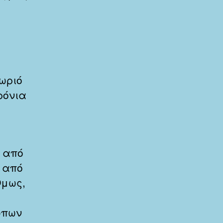
ωριό
ρόνια
ε από
 από
Όμως,
ώπων