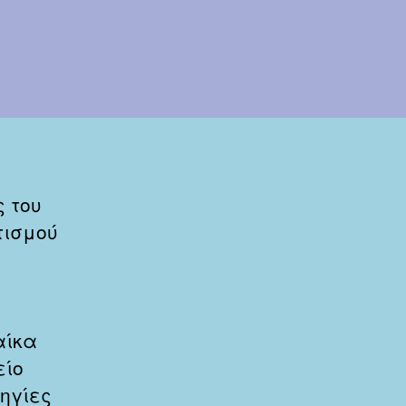
 του
τισμού
αίκα
είο
δηγίες