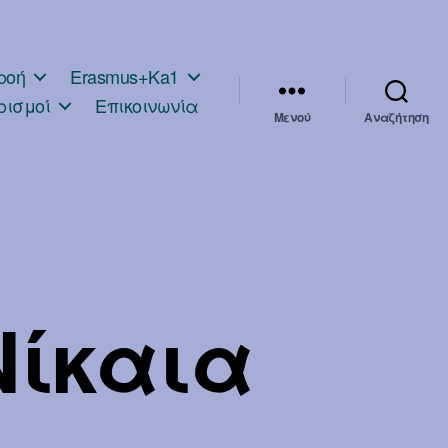
ροή
Erasmus+Ka1
ρισμοί
Επικοινωνία
Μενού
Αναζήτηση
Νίκαια