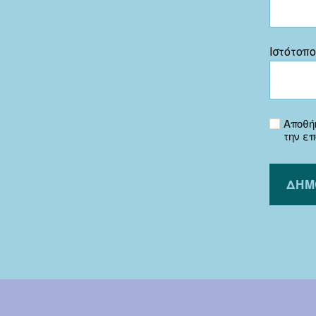
Ιστότοπ
Αποθήκ
την ε