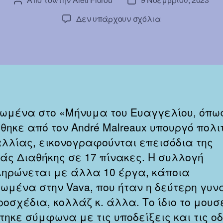
Συντάκτης
Ημ.
άρθρου
δημοσίευσης
στο
Δεν υπάρχουν σχόλια
Μουσείο
Chagall
Νίκαια
ωμένα στο «Μήνυμα του Ευαγγελίου, όπως
θηκε από τον André Malreaux υπουργό πολι
αλλίας, εικονογραφούνται επεισόδια της
άς Διαθήκης σε 17 πίνακες. Η συλλογή
ηρώνεται με άλλα 10 έργα, κάποια
ωμένα στην Vava, που ήταν η δεύτερη γυν
ροσχέδια, κολλάζ κ. άλλα. Το ίδιο το μουσ
τηκε σύμφωνα με τις υποδείξεις και τις ο