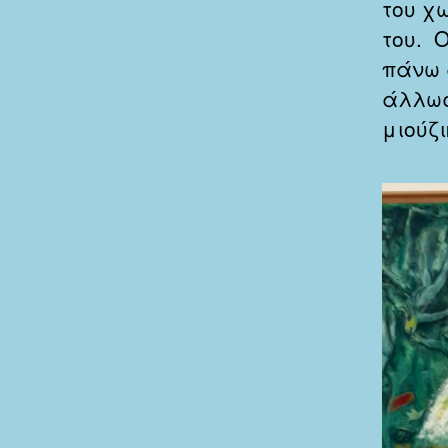
του χ
του. Ο
πάνω 
άλλωσ
μιούζι