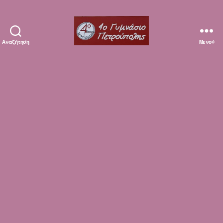
Αναζήτηση
Μενού
Erasmuska1