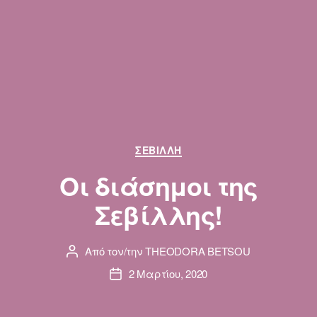
Κατηγορίες
ΣΕΒΊΛΛΗ
Οι διάσημοι της
Σεβίλλης!
Από τον/την
THEODORA BETSOU
Συντάκτης
άρθρου
2 Μαρτίου, 2020
Ημ.
δημοσίευσης