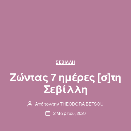
Κατηγορίες
ΣΕΒΊΛΛΗ
Ζώντας 7 ημέρες [σ]τη
Σεβίλλη
Από τον/την
THEODORA BETSOU
Συντάκτης
άρθρου
2 Μαρτίου, 2020
Ημ.
δημοσίευσης