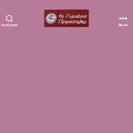
Αναζήτηση
Μενού
Erasmuska1